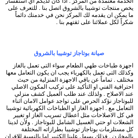
الخدمة معتمدة من المركز . اذا كان لديكم اي استفسار
يخص منتجات توشيبا بالشروق اتصل بنا . للتعرف على
ما يمكن ان يقدمه لك المركز نحن في خدمتك دائماً
شكراً لكل عملائنا على ثقتهم بنا .
صيانة بوتاجاز توشيبا بالشروق
اجهزة طباخات طهي الطعام سواء التى تعمل بالغاز
وكذلك التى تعمل بالكهرباء يجب ان يكون التعامل معها
مختلف . تماماً عن باقي الاجهزة المنزلية من حيث
احترافية الفني او التأكيد على تركيب المكون الاصلي
عند الاصلاح . ولذلك عند طلب العميل كشف منزلي
للبوتاجاز نؤكد الحرص على تواجد عوامل الامان اثناء
التعامل مع . اجهزة الغاز او الطباخات الكهربائية توشيبا
في كل الاصلاحات مثل اعطال تسريب الغاز او تغيير
الشعلات او حتي الغسيل الشامل للبوتاجاز . ولأن لدينا
كل مستلزمات بوتاجاز توشيبا بطرازاته المختلفة
بالمخازن . فذلك يسهل علينا الكثيير اما بالنسبة للافران