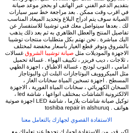
بتقديم الدعم الفني عبر الهاتف او بحجز موعد صيانة
في اقرب وقت ممكن . بعد مراجعة خط سير سيارات
الصيانة سوف يتم ادراج البلاغ وتحديد الميعاد المناسب
لك . بعدها سيتواصل معك فني توشيبا للاستفسار عن
تفاصيل المنتج والعطل الظاهري به ثم بعد ذلك يذهب
اليك مباشرة . نحن نهتم بكل متطلبات منتجات توشيبا
بالشروق ونوفر قطع الغيار بأسعار مخفضة لمختلف
الاجهزة والموديلات مثل
غسالات
صيانة توشيبا الشروق
، ثلاجات ، ديب فريزر ، تكييف الهواء . غسالة تحميل
امامي ، التوب لودنج ، غسالة الاطباق ، اجهزة الطهي
مثل الميكروويف البوتاجازات البلت ان والبوتاجاز
المسطح . اجهزة تسخين المياة سخانات الغاز ،
السخان الكهربائي ، سخانات المياة الفورية ، الاجهزة
الالكترونية الشاشات بمختلف انواعها ، شاشة led ،
توكيل صيانة شاشات بلازما ، شاشة LED اجهزة صوتية
هواتف . toshiba repair in alshuruq
الاستفادة القصوي لجهازك بالتعامل معنا
اكبر قدر من الاستفادة لجهازك تجدها عند تعاملك مع