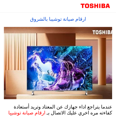
صيانة توشيبا مركز اصلاح الاجهزة ، رقم توكيل
توشيبا العربى
ارقام صيانة توشيبا بالشروق
عندما يتراجع اداء جهازك عن المعتاد وتريد أستعادة
كفاءته مره اخري عليك الاتصال بـ
ارقام صيانة توشيبا