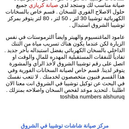
صيانة مناسب لك وستجد لدي
جميع
صيانة كريازي
حلول الاصلاح الفوري للسخان . قسم خاص بالسخانات
الكهربائية توشيبا 30 لتر ، 50 لتر ، 80 لتر يتوفر بمركز
توشيبا الشروق استبدال .
عامود الماغنسيوم والهيتر وايضاً الثرموستات في نفس
الزيارة لكن عندما يكون هناك تسريب مياة من التنك
الداخلي بالسخان الكهربائي يفضل استبداله باَخر جديد .
تفادياً للنفقات المستقبلية المهدره للمال والوقت او
اتصل على رقم توشيبا الشروق لأخذ الرأي والمشورة
يتوفر لدينا. قسم خاص لصيانة السخانات الفورية وفي
هذا القسم فنيون متخصصون لخدمتك . لا تتعب نفسك
في البحث عن توكيل توشيبا في الشروق انت معنا الان
اطلبنا . لتحديد موعد لفحص السخان واصلاحه بمنزلك .
toshiba numbers alshuruq
مركز صيانة شاشات توشيبا في الشروق