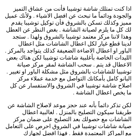
اذا كنت تمتلك شاشة توشيبا فأنت من عشاق التميز
والجودة ودائماً ما تبحث عن افضل الاشياء . ولأنك عميل
مميز وكذلك تسكن بالشروق فأن توكيل توشيبا يقدم
لك كل ما يلزم لصيانة الشاشة . بغض النظر عن العطل
وهذا لاننا مركز معتمد توشيبا بالشروق ولهذا . ستجد
لدينا قطع غيار لكل اعطال الشاشات مثل اعطال
الباور او اعطال الاضاءة الضعيفة كذلك يتواجد بالمركز .
الليدات الخاصة بأغلبية شاشات توشيبا لكن هناك بعض
الاعطال قد يتم . سحب الشاشة لمقر مركز صيانة
توشيبا للشاشات بالشروق مثل مشكلة الباور او تغيير .
البانو كامل بأمكانك التواصل مع خدمة عملاء مركز
اصلاح شاشة توشيبا في الشروق والاستفسار عن كل
ما يخص اعطال الشاشة .
لكن تذكر دائماً بأنه عند حجز موعد لاصلاح الشاشة عن
طريقنا سيكون التصليح بالمنزل . لغالبية اعطال
الشاشات مع حصولك بعد التصليح على ضمان مركز
صيانة شاشات توشيبا في الشروق احرص على التعامل
مع المراكز المعتمدة فقط . فهذا افضل لجهازك