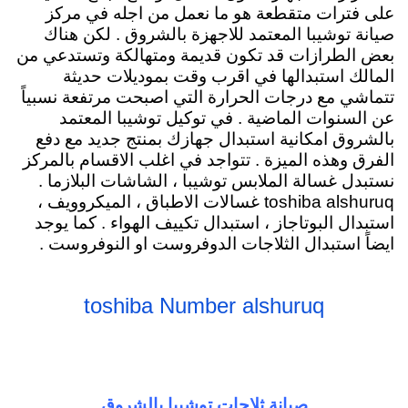
على فترات متقطعة هو ما نعمل من اجله في مركز
صيانة توشيبا المعتمد للاجهزة بالشروق . لكن هناك
بعض الطرازات قد تكون قديمة ومتهالكة وتستدعي من
المالك استبدالها في اقرب وقت بموديلات حديثة
تتماشي مع درجات الحرارة التي اصبحت مرتفعة نسبياً
عن السنوات الماضية . في توكيل توشيبا المعتمد
بالشروق امكانية استبدال جهازك بمنتج جديد مع دفع
الفرق وهذه الميزة . تتواجد في اغلب الاقسام بالمركز
نستبدل غسالة الملابس توشيبا ، الشاشات البلازما .
toshiba alshuruq
غسالات الاطباق ، الميكروويف ،
استبدال البوتاجاز ، استبدال تكييف الهواء . كما يوجد
ايضاً استبدال الثلاجات الدوفروست او النوفروست .
toshiba Number alshuruq
صيانة ثلاجات توشيبا بالشروق