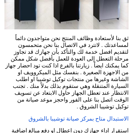
ثق بنا لأستعادة وظائف المنتج نحن متواجدون دائماً
لمساعدتك . لاتترد في الاتصال بنا نحن متحمسون
لتقديم افضل خدمة لك والتأكد بأن جهازك قد تجاوز
مرحلة التعطل إلى العودة للعمل بأفضل شكل ممكن
كما يمكنك ايضاً . زيارتنا بالفرع اذا كنت تود احضار جهاز
من الاجهزة الصغيرة . بنفسك مثل الميكروويف او
الشاشة وغيرها من منتجات توكيل توشيبا او اطلب
السيارة المتنقلة وهي ستقوم بذلك بدلاً منك . تجنب
الانتظار عند تعطل الجهاز حاول الابتعاد عن تسويف
الوقت اتصل بنا على الفور واحجز موعد صيانة من
توكيل توشيبا الشروق .
الاستبدال متاح بمركز صيانة توشيبا بالشروق
استقرار اداء جهازك دون اعطال او دفع مبالغ اضافية