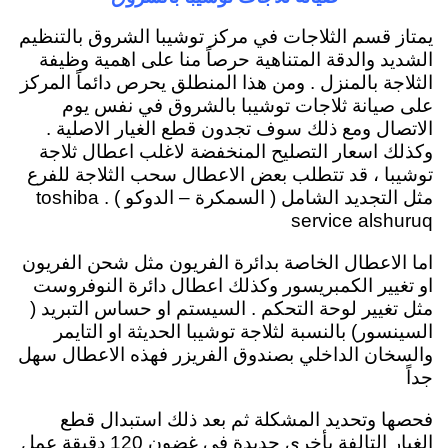
يمتاز قسم الثلاجات في مركز توشيبا الشروق بالتنظيم
الشديد والدقة المتناهية حرصاً منا على اهمية وظيفة
الثلاجة بالمنزل . ومن هذا المنطلق يحرص دائماً المركز
على صيانة ثلاجات توشيبا بالشروق في نفس يوم
الاتصال ومع ذلك سوف تجدون قطع الغيار الاصلية .
وكذلك اسعار التصليح المنخفضة لاغلب اعطال ثلاجة
توشيبا ، قد تتطلب بعض الاعطال سحب الثلاجة للفرع
مثل التجديد الشامل ( السمكرة – الدوكو ) . toshiba
service alshuruq
اما الاعطال الخاصة بدائرة الفريون مثل شحن الفريون
او تغيير الكمبريسور وكذلك اعطال دائرة النوفروست
مثل تغيير لوحة التحكم . السيستم او حساس التبريد (
السينسور) بالنسبة لثلاجة توشيبا الحديثة او التايمر
والسخان الداخلي بصندوق الفريزر فهذه الاعطال سهل
جداً
فحصها وتحديد المشكلة ثم بعد ذلك استبدال قطع
الغيار التالفة بأخري جديدة في غضون 120 دقيقة عمل