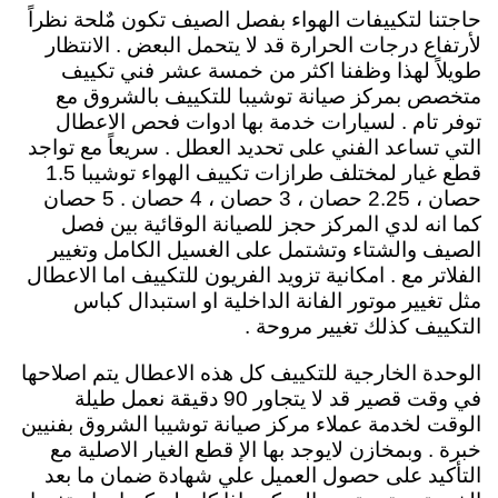
حاجتنا لتكييفات الهواء بفصل الصيف تكون مٌلحة نظراً
لأرتفاع درجات الحرارة قد لا يتحمل البعض . الانتظار
طويلاً لهذا وظفنا اكثر من خمسة عشر فني تكييف
متخصص بمركز صيانة توشيبا للتكييف بالشروق مع
توفر تام . لسيارات خدمة بها ادوات فحص الاعطال
التي تساعد الفني على تحديد العطل . سريعاً مع تواجد
قطع غيار لمختلف طرازات تكييف الهواء توشيبا 1.5
حصان ، 2.25 حصان ، 3 حصان ، 4 حصان . 5 حصان
كما انه لدي المركز حجز للصيانة الوقائية بين فصل
الصيف والشتاء وتشتمل على الغسيل الكامل وتغيير
الفلاتر مع . امكانية تزويد الفريون للتكييف اما الاعطال
مثل تغيير موتور الفانة الداخلية او استبدال كباس
التكييف كذلك تغيير مروحة .
الوحدة الخارجية للتكييف كل هذه الاعطال يتم اصلاحها
في وقت قصير قد لا يتجاور 90 دقيقة نعمل طيلة
الوقت لخدمة عملاء مركز صيانة توشيبا الشروق بفنيين
خبرة . وبمخازن لايوجد بها الإ قطع الغيار الاصلية مع
التأكيد على حصول العميل علي شهادة ضمان ما بعد