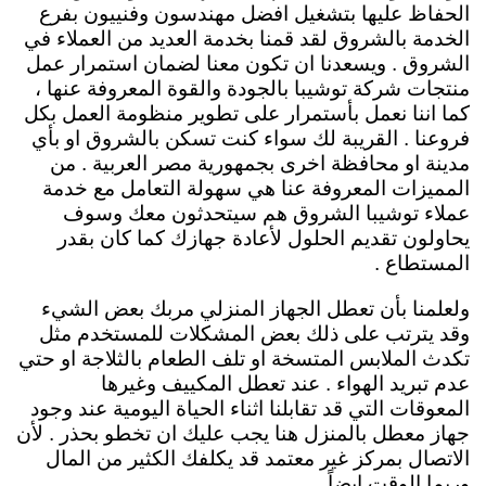
الحفاظ عليها بتشغيل افضل مهندسون وفنييون بفرع
الخدمة بالشروق لقد قمنا بخدمة العديد من العملاء في
الشروق . ويسعدنا ان تكون معنا لضمان استمرار عمل
منتجات شركة توشيبا بالجودة والقوة المعروفة عنها ،
كما اننا نعمل بأستمرار على تطوير منظومة العمل بكل
فروعنا . القريبة لك سواء كنت تسكن بالشروق او بأي
مدينة او محافظة اخرى بجمهورية مصر العربية . من
المميزات المعروفة عنا هي سهولة التعامل مع خدمة
عملاء توشيبا الشروق هم سيتحدثون معك وسوف
يحاولون تقديم الحلول لأعادة جهازك كما كان بقدر
المستطاع .
ولعلمنا بأن تعطل الجهاز المنزلي مربك بعض الشيء
وقد يترتب على ذلك بعض المشكلات للمستخدم مثل
تكدث الملابس المتسخة او تلف الطعام بالثلاجة او حتي
عدم تبريد الهواء . عند تعطل المكييف وغيرها
المعوقات التي قد تقابلنا اثناء الحياة اليومية عند وجود
جهاز معطل بالمنزل هنا يجب عليك ان تخطو بحذر . لأن
الاتصال بمركز غير معتمد قد يكلفك الكثير من المال
وربما الوقت ايضاً .