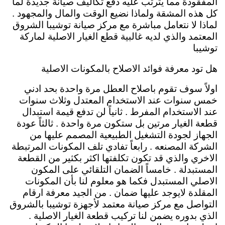
المفقودة مما يترتب عليه دفع تكاليف صيانة جديدة لما
كل هذه المشقة ولماذا نضيع الوقت والمال والمجهود .
لماذا لا نتعامل مباشرة مع مركز صيانة توشيبا الشروق
المعتمد والذي لديه غالبية قطع الغيار الاصلية لماركة
توشيبا
هل تود معرفة فوائد الاصلاح بالمكونات الاصلية
اولاً سوف تقوم باصلاح العطل مرة واحدة بحد ادني
خمس سنوات عند الاستخدام المعتدل وثلاث سنوات
عند الاستخدام المفرط . ثانياً لن تدفع قيمة استبدال
قطعة الغيار مرتين بل ستكون مرة واحدة . ثالثاً عودة
الجهاز لجودة التشغيل الطبيعية المصمم عليها من
الشركة المصنعه . رابعاً تفادي تلف المكونات المرتبطة
الاخري والذي قد تكون تكلفتها اكثر بكثير من القطعة
المستبدلة . خامساً الضمان التلقائي على المكون
الاصلي المستبدل فكما هو معلوم لنا بأن المكونات
المقلدة لايوجد عليها ضمان . من الجيد معرفة ارقام
التواصل مع مركز صيانة معتمد لأجهزة توشيبا بالشروق
الذي بدوره يضمن لنا تركيب قطعة الغيار الاصلية .