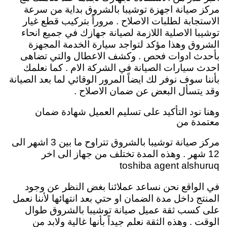
مركز صيانة اجهزة توشيبا بالشروق بداية من سرعة
الاستجابة لطلبات الاصلاح . مروراً بتركيب قطع غيار
توشيبا الاصلية اللازمة لصيانة جهازك في جميع انحاء
الشروق وهذا مؤكد لتواجد سيارة الخدمة المجهزة
بأحدث ادوات فحص . وكشف الاعطال والتي تضاهى
احدث سيارات الصيانة في الشركة الام . كما نعلمك
بأننا سوف نوفر لك ايضاً المرور الوقائي لما بعد الصيانة
وقد يتسأل البعض عن ضمان الاصلاح .
وهنا نود التأكيد على تسليم العميل شهادة ضمان
معتمدة من
مركز صيانة توشيبا بالشروق تتراوح ما بين 3 اشهر الى
12 شهر . وهذه المدة تختلف من جهاز الى اخر
toshiba agent alshuruq
في الواقع نحن نساعد عملائنا بغض النظر عن وجود
المنتج داخل مدة الضمان او حتي بعد انتهائها لأننا نعمل
على كسب ثقة عميل صيانة توشيبا بالشروق طوال
الوقت . وهذه الثقة نعلم جيداً بأنها غالية ولابد من