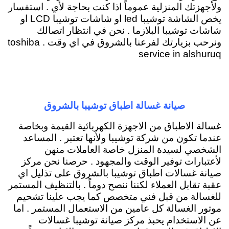
ولأجهزتك المنزلية عموماً اذا كنت بحاجة لأي . استفسار
يخص الشاشة توشيبا led او شاشات توشيبا LCD او
شاشات توشيبا البلازما . نحن في انتظار اتصالك
ونرحب بزيارتك لفرعنا بالشروق في اي وقت . toshiba
service in alshuruq
صيانة غسالة اطباق توشيبا بالشروق
غسالة الاطباق من الاجهزة الكهربائية القيمة وبخاصة
عندما تكون من شركة توشيبا ولأنها تعتبر . المساعد
الشخصي لسيدة المنزل خاصة العاملات منهن
لأعتبارات توفير الوقت والمجهود . حرصنا نحن مركز
صيانة غسالات اطباق توشيبا بالشروق على تذليل اي
عقبة تقابل العملاء لكننا ننصح دوماً . بالتنظيف المستمر
للغسالة من قبل فني متخصص كما يجب علينا تشحيم
موتور الغسالة كل عامين من الاستعمال المستمر . اما
عن الاستخدام يحبذ مركز صيانة توشيبا غسالات