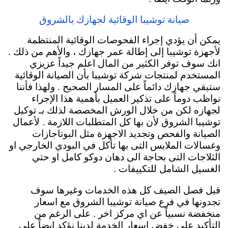
صيانة توشيبا الوقائية لجهازك بالشروق
يمكن أن يؤدي إجراء الفحوصات الوقائية المنتظمة
لأجهزة توشيبا إلى إطالة عمر جهازك ، والأهم من ذلك .
انك سوف توفر الكثير من المال اعلم جيداً عزيزي
المستخدم لمنتجات شركة توشيبا بأن الصيانة الوقائية
ستبقي جهازك دائماً
على المسار الصحيح . ولهذا فأننا
نواظب دوماً على تذكير العميل بأهمية هذا الإجراء
لجهازه لكن من خلال الورش المخصصة لذلك بـ توكيل
توشيبا الشروق لأن بها كل المتطلبات اللازمة . لأعمال
الصيانة والفحص وتجديد الاجهزة مثل البوتاجازات
وغسالات الملابس التى بها تأكل في البودي الخارجي او
الثلاجات التى بحاجة الى دهان دوكو كامل او حتي
الغسيل الشامل للتكييفات .
قبل فصل الصيف كل هذه الخدمات وغيرها سوف
تجدونها في فرع صيانة توشيبا الشروق مع اسعار
منخفضة نسبياً عن اي مركز اخر . على الرغم من
التأكيد على خفض اسعار الخدمة لدينا نؤكد ايضاً على