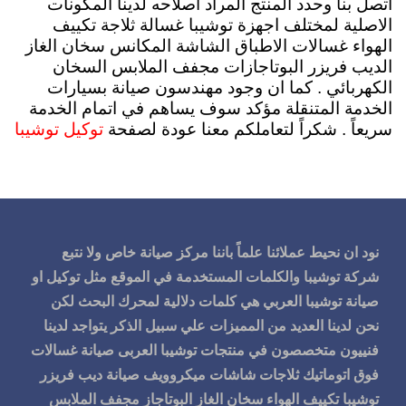
اتصل بنا وحدد المنتج المراد اصلاحه لدينا المكونات
الاصلية لمختلف اجهزة توشيبا غسالة ثلاجة تكييف
الهواء غسالات الاطباق الشاشة المكانس سخان الغاز
الديب فريزر البوتاجازات مجفف الملابس السخان
الكهربائي . كما ان وجود مهندسون صيانة بسيارات
الخدمة المتنقلة مؤكد سوف يساهم في اتمام الخدمة
سريعاً . شكراً لتعاملكم معنا عودة لصفحة
توكيل توشيبا
نود ان نحيط عملائنا علماً باننا مركز صيانة خاص ولا نتبع
شركة توشيبا والكلمات المستخدمة في الموقع مثل توكيل او
صيانة توشيبا العربي هي كلمات دلالية لمحرك البحث لكن
نحن لدينا العديد من المميزات علي سبيل الذكر يتواجد لدينا
فنييون متخصصون في منتجات توشيبا العربى صيانة غسالات
فوق اتوماتيك ثلاجات شاشات ميكروويف صيانة ديب فريزر
توشيبا تكييف الهواء سخان الغاز البوتاجاز مجفف الملابس