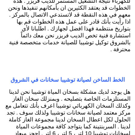
للكهرباء نتيجة التشغيل المستمر للديب فريزر . هذه
الخطوات قد يعتقد الكثيرين ان بأمكانهم تنفيذها ونحن
معهم في هذه النقطة قد لاتستدعي الاتصال بالمركز .
اذا رأيت بأنك قادر على عمل هذه الخطوات قم بها
بتواريخ منتظمة فهذا افضل لجهازك . اطلبانا لأي
استشارة فنية تخص الديب فريزر نحن معك دائماً
بالشروق توكيل توشيبا للصيانة خدمات متخصصة فنية
محترفة .
الخط الساخن لصيانة توشيبا سخانات في الشروق
هل يوجد لديك مشكلة بسخان المياة توشيبا نحن لدينا
المستلزمات الخاصة بتصليحه . وبمنزلك سخان الغاز
وكذلك السخان الكهربائي توشيبا اعرف بأنك تتعامل مع
مركز معتمد لصيانة سخانات توشيبا ولذلك سوف . تجد
الحلول لكل اعطال السخان لدينا مجموعة الغاز كاملة
لدينا . السربنتينة كما يتواجد كافة مجموعات المياة
لسخانات توشيبا 10 لتر ، 5 لتر ، 6 لتر . احجز ميعاد