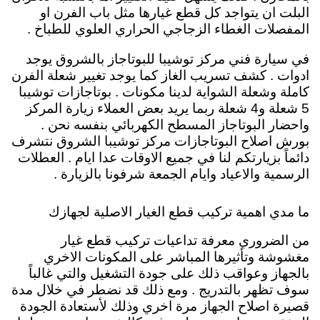
البلت ان يتواجد كل قطع غيارها مثل باب الفرن او
المفصلات الغطاء الزجاجي الحراري العلوي للطباخ .
في سيارة فني مركز توشيبا للبوتاجاز بالشروق يوجد
ادوات . كشف تسريب الغاز كما يوجد تغيير شعلة الفرن
كاملة وشعلة الشواية لدينا مكونات . بوتاجازات توشيبا
5 شعلة و4 شعلة ربما يريد بعض العملاء زيارة المركز
واحضار البوتاجاز المسطح الكهربائي بنفسه نحن .
بورش اصلاح البوتاجازات مركز توشيبا الشروق نتشرف
دائماً بزيارتكم لنا في جميع الاوقات عدا ايام . العطلات
الرسمية والاعياد وايام الجمعة شرفونا بالزيارة .
ما مدي اهمية تركيب قطع الغيار الاصلية لجهازك
من الضروري معرفة تداعيات تركيب قطع غيار
مغشوشة وتأثيرها المباشر على المكونات الاخري
بالجهاز وعواقب ذلك على جودة التشغيل والتي غالباً
سوف تظهر بالتدريج . ومع ذلك قد نضطر في خلال مدة
قصيرة اصلاح الجهاز مرة اخري وذلك لأستعادة الجودة